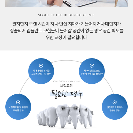
뼈이식
SEOUL EUTTEUM DENTAL CLINIC
일반치료
턱관절치
커뮤니티
발치한지 오랜 시간이 지나 인접 치아가 기울어지거나
대합치가
정출되어 임플란트 보철물이 들어갈 공간이 없는 경우
공간 확보를
료
충치치료
공지사항
위한 교정이 필요합니다.
신경치료
고객후기
턱관절의
중요성
잇몸치료
턱관절
사랑니발
질환
치
턱관절
치료