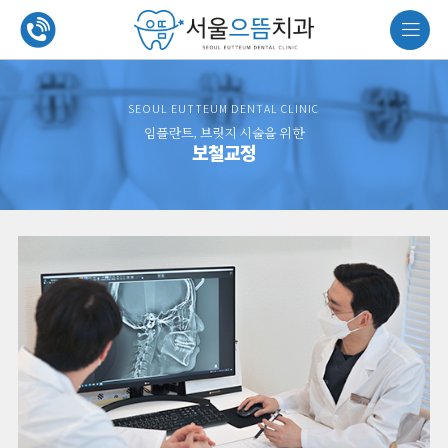
서울으뜸
임플란트
교정치료
심미치료
SEOUL EUTTEUM DENTAL CLINIC
치과
네비게이
성장기교
무삭제
임플란트, 브릿지 시술을 위한
션 임플란
정
라미네이트
보철교정
트
병원소개
성인교정
전문가미
뼈이식
백
의료진
임플란트
자가결찰
소개
브라켓
올세라믹
발치즉시
진료안내
임플란트
보철교정
및 오시는
길
상악동
거상술
둘러보기
맞춤형
임플란트
자가치아